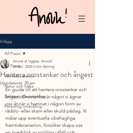
Inlägg
All Posts
Anouk af Ugglas- Anouk!
All Posts
23 dec. 2025
3 min läsning
Hantera orostankar och ångest
Worklifebalance
Uppdaterat:
30 jan.
Natur och hälsa
En guide till att hantera orostankar och 
Boktips självutveckling
ångest. Orostankar är något vi ägnar 
oss åt när vi hamnat i någon form av 
Personlig utveckling
rädslo- eller skam eller skuld påslag. Vi 
målar upp eventuella obehagliga 
framtidscenarion, försöker skapa oss 
en överblick av möjliga utfall och 