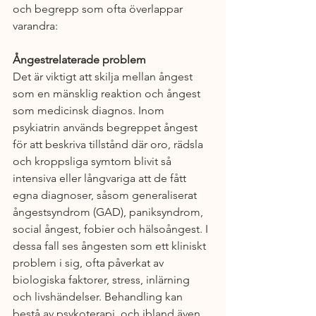
och begrepp som ofta överlappar 
varandra:
Ångestrelaterade problem
Det är viktigt att skilja mellan ångest 
som en mänsklig reaktion och ångest 
som medicinsk diagnos. Inom 
psykiatrin används begreppet ångest 
för att beskriva tillstånd där oro, rädsla 
och kroppsliga symtom blivit så 
intensiva eller långvariga att de fått 
egna diagnoser, såsom generaliserat 
ångestsyndrom (GAD), paniksyndrom, 
social ångest, fobier och hälsoångest. I 
dessa fall ses ångesten som ett kliniskt 
problem i sig, ofta påverkat av 
biologiska faktorer, stress, inlärning 
och livshändelser. Behandling kan 
bestå av psykoterapi, och ibland även 