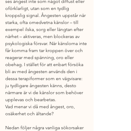
ses ångest inte som något diffust eller 
oförklarligt, utan som en tydlig 
kroppslig signal. Ångesten uppstår när 
starka, ofta omedvetna känslor – till 
exempel ilska, sorg eller längtan efter 
närhet – aktiveras, men blockeras av 
psykologiska försvar. När känslorna inte 
får komma fram tar kroppen över och 
reagerar med spänning, oro eller 
obehag. I stället för att enbart försöka 
bli av med ångesten används den i 
dessa terapiformer som en vägvisare: 
ju tydligare ångesten känns, desto 
närmare är vi de känslor som behöver 
upplevas och bearbetas.
Vad menar vi då med ångest, oro, 
osäkerhet och ältande? 
Nedan följer några vanliga sökorsaker 