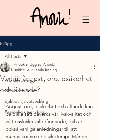
Inlägg
All Posts
Anouk af Ugglas- Anouk!
All Posts
19 dec. 2025
3 min läsning
Vad är ångest, oro, osäkerhet
Worklifebalance
och ältande?
Natur och hälsa
Boktips självutveckling
Ångest, oro, osäkerhet och ältande kan 
Personlig utveckling
på olika sätt påverka vår livskvalitet och 
vårt psykiska välbefinnande, och är 
också vanliga anledningar till att 
människor söker psykoterapi. Många 