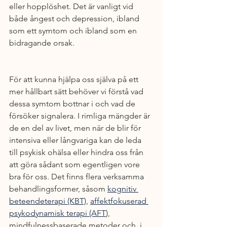
eller hopplöshet. Det är vanligt vid 
både ångest och depression, ibland 
som ett symtom och ibland som en 
bidragande orsak.
För att kunna hjälpa oss själva på ett 
mer hållbart sätt behöver vi förstå vad 
dessa symtom bottnar i och vad de 
försöker signalera. I rimliga mängder är 
de en del av livet, men när de blir för 
intensiva eller långvariga kan de leda 
till psykisk ohälsa eller hindra oss från 
att göra sådant som egentligen vore 
bra för oss. Det finns flera verksamma 
behandlingsformer, såsom 
kognitiv 
beteendeterapi (KBT)
, 
affektfokuserad 
psykodynamisk terapi (AFT
), 
mindfulnessbaserade metoder och, i 