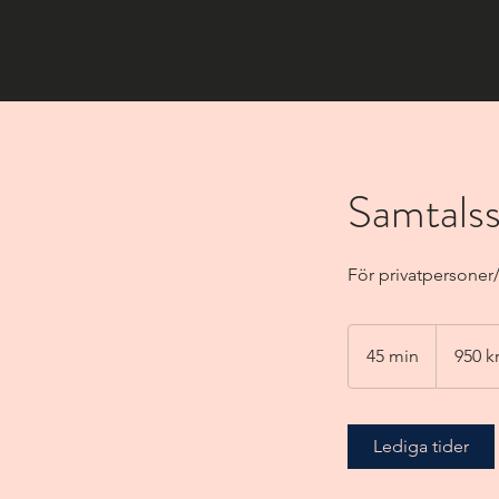
Samtalss
För privatpersoner/
950
kr
45 min
4
950 kr
eller
offert
5
m
i
Lediga tider
n