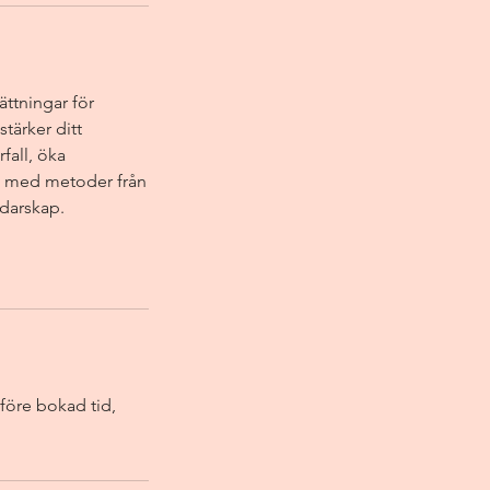
ättningar för
tärker ditt
fall, öka
vt med metoder från
darskap.
 före bokad tid,