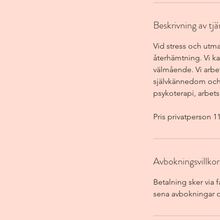
Beskrivning av tj
Vid stress och utma
återhämtning. Vi ka
välmående. Vi arbet
självkännedom och b
psykoterapi, arbet
Pris privatperson 11
Avbokningsvillkor
Betalning sker via 
sena avbokningar o