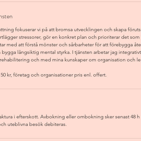
änsten
ttning fokuserar vi på att bromsa utvecklingen och skapa föruts
rtlägger stressorer, gör en konkret plan och prioriterar det som s
ar med att förstå mönster och sårbarheter för att förebygga åter
ygga långsiktig mental styrka. I tjänsten arbetar jag integrati
srehabilitering och med mina kunskaper om organisation och le
50 kr, företag och organisationer pris enl. offert.
faktura i efterskott. Avbokning eller ombokning sker senast 48 h
ch uteblivna besök debiteras.