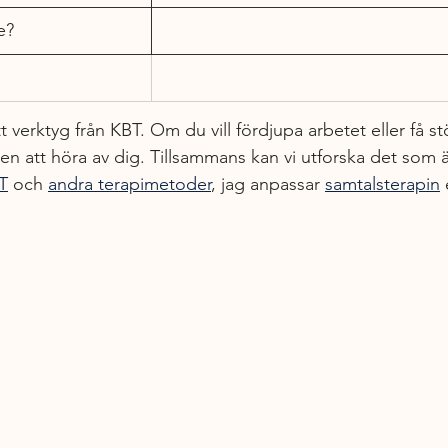
e?
tt verktyg från KBT. Om du vill fördjupa arbetet eller få s
 att höra av dig. Tillsammans kan vi utforska det som är 
T
 och 
andra terapimetoder
, jag anpassar 
samtalsterapin
 