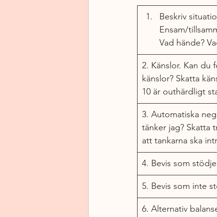
Beskriv situati
Ensam/tillsamm
Vad hände? Va
2. Känslor. Kan du 
känslor? Skatta käns
10 är outhärdligt sta
3. Automatiska nega
tänker jag? Skatta 
att tankarna ska intr
4. Bevis som stödje
5. Bevis som inte s
6. Alternativ balans