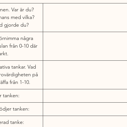
onen. Var är du? 
ans med vilka? 
d gjorde du?
förnimma några 
lan från 0-10 där 
rkt. 
tiva tankar. Vad 
trovärdigheten på 
äffa från 1-10.
r tanken:
tödjer tanken:
erad tanke: