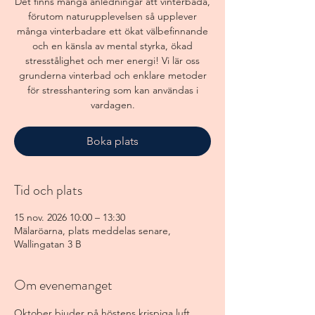
Det finns många anledningar att vinterbada,
förutom naturupplevelsen så upplever
många vinterbadare ett ökat välbefinnande
och en känsla av mental styrka, ökad
stresstålighet och mer energi! Vi lär oss
grunderna vinterbad och enklare metoder
för stresshantering som kan användas i
vardagen.
Boka plats
Tid och plats
15 nov. 2026 10:00 – 13:30
Mälaröarna, plats meddelas senare,
Wallingatan 3 B
Om evenemanget
Oktober bjuder på höstens krispiga luft 