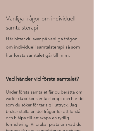
Vanliga frågor om individuell
samtalsterapi
Här hittar du svar på vanliga frågor
om individuell samtalsterapi så som
hur första samtalet går till m.m.
Vad händer vid första samtalet?
Under första samtalet får du berätta om
varför du söker samtalsterapi och hur det
som du söker för tar sig i uttryck. Jag
brukar ställa en del frågor för att förstå
och hjälpa till att skapa en tydlig
formulering. Vi brukar prata om vad du
hoppas få ut av samtalsterapin och om