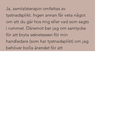
Ja, samtalsterapin omfattas av
tystnadsplikt. Ingen annan får veta något
om att du går hos mig eller vad som sagts
i rummet. Däremot ber jag om samtycke
för att bryta sekretessen för min
handledare (som har tystnadsplikt) om jag
behöver bolla ärendet för att
kvalitetssäkra mitt arbete. Jag har dock
skyldighet att anmäla om jag får
kännedom om allvarliga brott eller oro
över att barn far illa.
Går det att gå i terapi både online
och på plats?
Ja det går bra att växla mellan att gå i
terapi på plats och ta sessionerna online,
bara jag vet innan så jag kan planera att