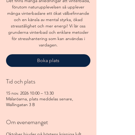
Det finns många anledningar att vinterbada,
förutom naturupplevelsen så upplever
många vinterbadare ett ökat välbefinnande
och en känsla av mental styrka, ökad
stresstålighet och mer energi! Vi lär oss
grunderna vinterbad och enklare metoder
för stresshantering som kan användas i
vardagen.
Boka plats
Tid och plats
15 nov. 2026 10:00 – 13:30
Mälaröarna, plats meddelas senare,
Wallingatan 3 B
Om evenemanget
Oktober bjuder på höstens krispiga luft 