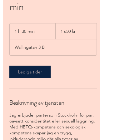
min
1 650
svenska
1 h 30 min
1
1 650 kr
kronor
3
0
Wallingatan 3 B
m
i
n
Lediga tider
Beskrivning av tjänsten
Jag erbjuder parterapi i Stockholm för par,
oavsett könsidentitet eller sexuell läggning.
Med HBTQ-kompetens och sexologisk
kompetens skapar jag en trygg,
inkluderande miljö där alla typer av