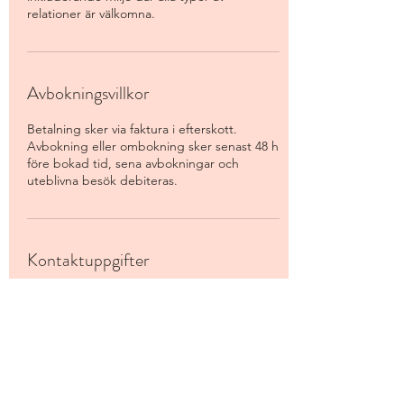
relationer är välkomna.
Avbokningsvillkor
Betalning sker via faktura i efterskott.
Avbokning eller ombokning sker senast 48 h
före bokad tid, sena avbokningar och
uteblivna besök debiteras.
Kontaktuppgifter
Wallingatan 3B, Stockholm, Sweden
0702678891
info@anouk.se