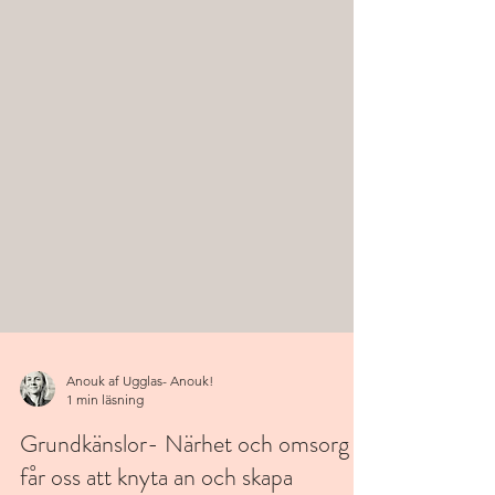
Anouk af Ugglas- Anouk!
1 min läsning
Grundkänslor- Närhet och omsorg