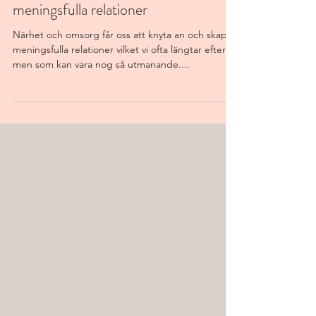
får oss att knyta an och skapa
meningsfulla relationer
Närhet och omsorg får oss att knyta an och skapa
meningsfulla relationer vilket vi ofta längtar efter
men som kan vara nog så utmanande....