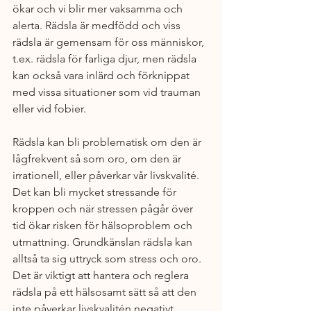
ökar och vi blir mer vaksamma och 
alerta. Rädsla är medfödd och viss 
rädsla är gemensam för oss människor, 
t.ex. rädsla för farliga djur, men rädsla 
kan också vara inlärd och förknippat 
med vissa situationer som vid trauman 
eller vid fobier.
Rädsla kan bli problematisk om den är 
lågfrekvent så som oro, om den är 
irrationell, eller påverkar vår livskvalité. 
Det kan bli mycket stressande för 
kroppen och när stressen pågår över 
tid ökar risken för hälsoproblem och 
utmattning. Grundkänslan rädsla kan 
alltså ta sig uttryck som stress och oro. 
Det är viktigt att hantera och reglera 
rädsla på ett hälsosamt sätt så att den 
inte påverkar livskvalitén negativt. 