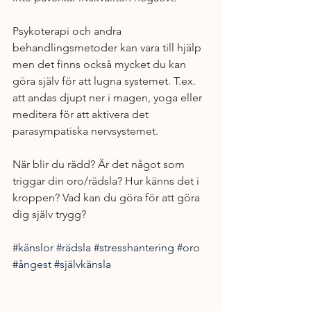
Psykoterapi och andra 
behandlingsmetoder kan vara till hjälp 
men det finns också mycket du kan 
göra själv för att lugna systemet. T.ex. 
att andas djupt ner i magen, yoga eller 
meditera för att aktivera det 
parasympatiska nervsystemet.
När blir du rädd? Är det något som 
triggar din oro/rädsla? Hur känns det i 
kroppen? Vad kan du göra för att göra 
dig själv trygg?
#känslor
#rädsla
#stresshantering
#oro
#ångest
#självkänsla