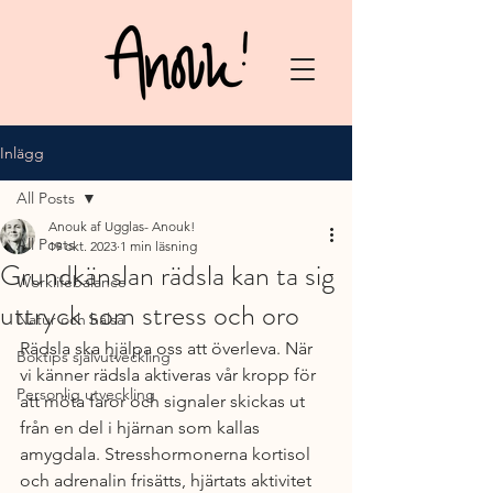
Inlägg
All Posts
Anouk af Ugglas- Anouk!
All Posts
19 okt. 2023
1 min läsning
Grundkänslan rädsla kan ta sig
Worklifebalance
uttryck som stress och oro
Natur och hälsa
Rädsla ska hjälpa oss att överleva. När 
Boktips självutveckling
vi känner rädsla aktiveras vår kropp för 
Personlig utveckling
att möta faror och signaler skickas ut 
från en del i hjärnan som kallas 
amygdala. Stresshormonerna kortisol 
och adrenalin frisätts, hjärtats aktivitet 