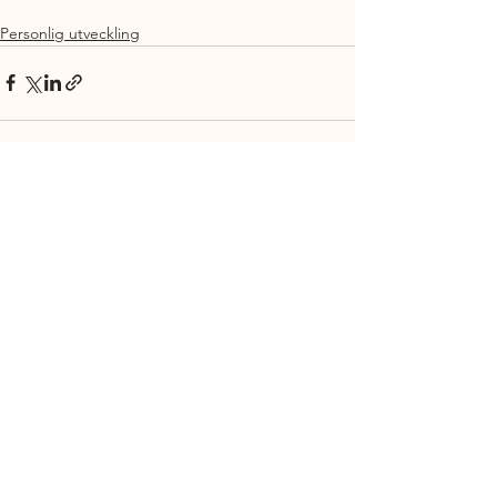
Personlig utveckling
Visa alla
Senaste inlägg