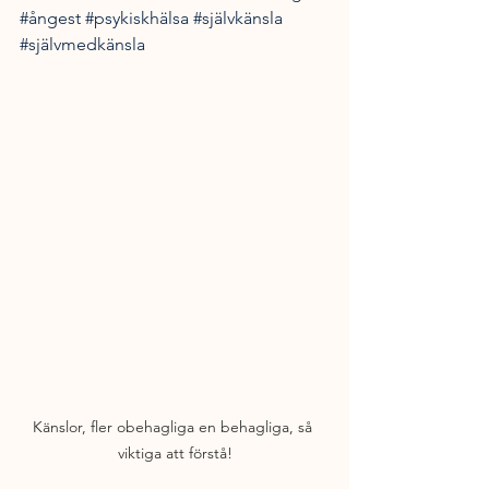
#ångest
#psykiskhälsa
#självkänsla
#självmedkänsla
Känslor, fler obehagliga en behagliga, så 
viktiga att förstå!