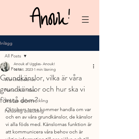
Inlägg
All Posts
Anouk af Ugglas- Anouk!
All Posts
16 okt. 2023
1 min läsning
Grundkänslor, vilka är våra
Worklifebalance
grundkänslor och hur ska vi
Natur och hälsa
förstå dom?
Boktips självutveckling
Oktobers tema kommer handla om var 
Personlig utveckling
och en av våra grundkänslor, de känslor 
vi alla föds med. Känslornas funktion är 
att kommunicera våra behov och är 